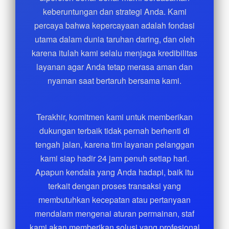
keberuntungan dan strategi Anda. Kami
percaya bahwa kepercayaan adalah fondasi
utama dalam dunia taruhan daring, dan oleh
karena itulah kami selalu menjaga kredibilitas
layanan agar Anda tetap merasa aman dan
nyaman saat bertaruh bersama kami.
Terakhir, komitmen kami untuk memberikan
dukungan terbaik tidak pernah berhenti di
tengah jalan, karena tim layanan pelanggan
kami siap hadir 24 jam penuh setiap hari.
Apapun kendala yang Anda hadapi, baik itu
terkait dengan proses transaksi yang
membutuhkan kecepatan atau pertanyaan
mendalam mengenai aturan permainan, staf
kami akan memberikan solusi yang profesional