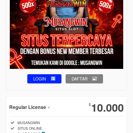
LOGIN
DAFTAR
Show More
10.000
$
Regular License
Regular
Included:
MUSANGWIN
License
Included:
SITUS ONLINE
SELECTED