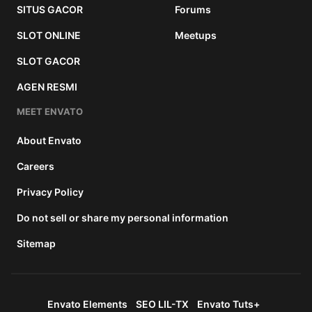
SITUS GACOR
Forums
SLOT ONLINE
Meetups
SLOT GACOR
AGEN RESMI
MEET ENVATO
About Envato
Careers
Privacy Policy
Do not sell or share my personal information
Sitemap
Envato Elements
SEO LIL-TX
Envato Tuts+