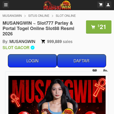
MUSANGWIN
SITUS ONLINE
SLOT ONLINE
MUSANGWIN ~ Slot777 Parlay &
21
$
Portal Togel Online Slot88 Resmi
2026
By:
MUSANGWIN
999,889
sales
SLOT GACOR
LOGIN
DAFTAR