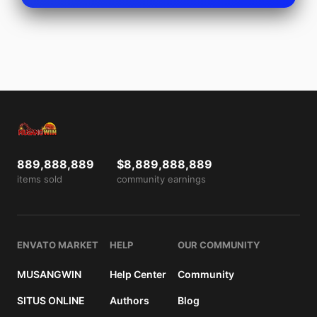
889,888,889
$8,889,888,889
items sold
community earnings
ENVATO MARKET
HELP
OUR COMMUNITY
MUSANGWIN
Help Center
Community
SITUS ONLINE
Authors
Blog